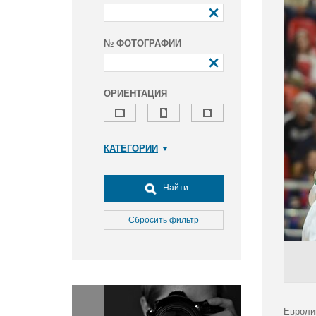
№ ФОТОГРАФИИ
ОРИЕНТАЦИЯ
КАТЕГОРИИ
Армия и ВПК
Досуг, туризм и отдых
Найти
Культура
Медицина
Сбросить фильтр
Наука
Образование
Общество
Окружающая среда
Политика
Евроли