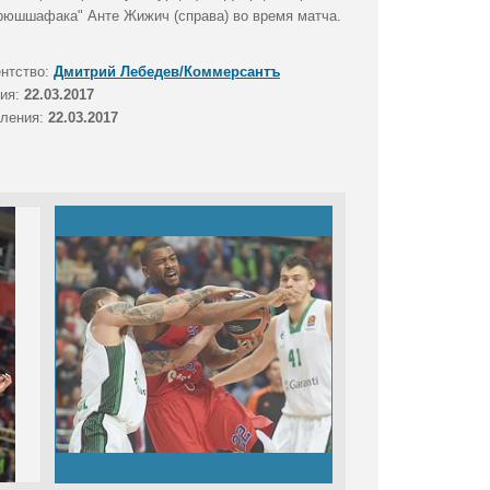
арюшшафака" Анте Жижич (справа) во время матча.
ентство:
Дмитрий Лебедев/Коммерсантъ
тия:
22.03.2017
вления:
22.03.2017