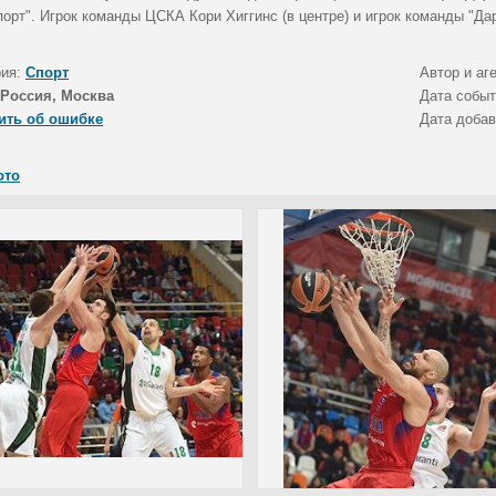
порт". Игрок команды ЦСКА Кори Хиггинс (в центре) и игрок команды "Д
рия:
Спорт
Автор и аг
Россия, Москва
Дата собы
ить об ошибке
Дата доба
ото