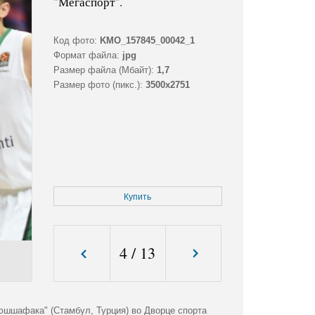
"Мегаспорт".
Код фото:
KMO_157845_00042_1
Формат файла:
jpg
Размер файла (Мбайт):
1,7
Размер фото (пикс.):
3500x2751
Купить
4
/
13
юшшафака" (Стамбул, Турция) во Дворце спорта