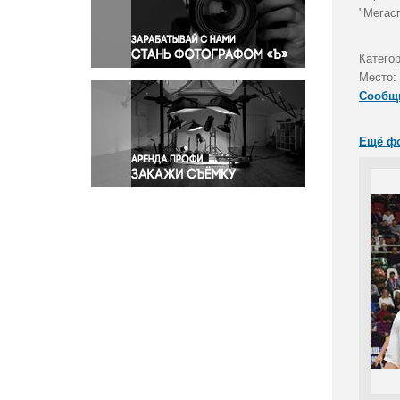
Правосудие
"Мегас
Происшествия и конфликты
Религия
Катего
Место:
Светская жизнь
Сообщ
Спорт
Экология
Ещё ф
Экономика и бизнес