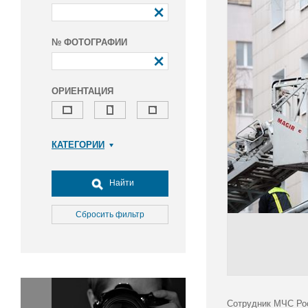
№ ФОТОГРАФИИ
ОРИЕНТАЦИЯ
КАТЕГОРИИ
Армия и ВПК
Досуг, туризм и отдых
Найти
Культура
Медицина
Сбросить фильтр
Наука
Образование
Общество
Окружающая среда
Политика
Сотрудник МЧС Рос