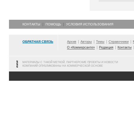
КОНТАКТЫ
ПОМОЩЬ
УСЛОВИЯ ИСПОЛЬЗОВАНИЯ
ОБРАТНАЯ СВЯЗЬ
Архив
Авторы
Темы
Справочники
О «Коммерсанте»
Редакция
Контакты
МАТЕРИАЛЫ С ТАКОЙ МЕТКОЙ, ПАРТНЕРСКИЕ ПРОЕКТЫ И НОВОСТИ
КОМПАНИЙ ОПУБЛИКОВАНЫ НА КОММЕРЧЕСКОЙ ОСНОВЕ