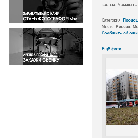
Правосудие
востоке Москвы на
Происшествия и конфликты
Религия
Категория:
Происш
Место:
Россия, М
Светская жизнь
Сообщить об оши
Спорт
Экология
Ещё фото
Экономика и бизнес