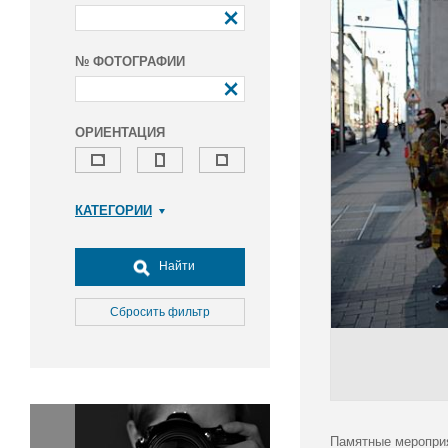
№ ФОТОГРАФИИ
ОРИЕНТАЦИЯ
КАТЕГОРИИ
Армия и ВПК
Досуг, туризм и отдых
Найти
Культура
Медицина
Сбросить фильтр
Наука
Образование
Общество
Окружающая среда
Политика
Памятные мероприя