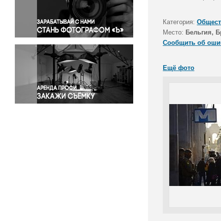
Правосудие
Происшествия и конфликты
Категория:
Общест
Религия
Место:
Бельгия, 
Сообщить об оши
Светская жизнь
Спорт
Ещё фото
Экология
Экономика и бизнес