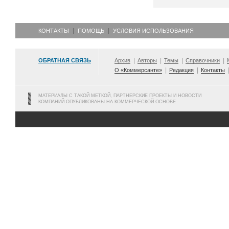
КОНТАКТЫ
ПОМОЩЬ
УСЛОВИЯ ИСПОЛЬЗОВАНИЯ
ОБРАТНАЯ СВЯЗЬ
Архив
Авторы
Темы
Справочники
О «Коммерсанте»
Редакция
Контакты
МАТЕРИАЛЫ С ТАКОЙ МЕТКОЙ, ПАРТНЕРСКИЕ ПРОЕКТЫ И НОВОСТИ
КОМПАНИЙ ОПУБЛИКОВАНЫ НА КОММЕРЧЕСКОЙ ОСНОВЕ