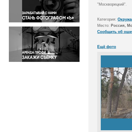
Правосудие
"Москворецкий".
Происшествия и конфликты
Религия
Категория:
Окружа
Место:
Россия, М
Светская жизнь
Сообщить об оши
Спорт
Экология
Ещё фото
Экономика и бизнес