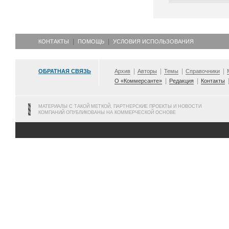
КОНТАКТЫ
ПОМОЩЬ
УСЛОВИЯ ИСПОЛЬЗОВАНИЯ
ОБРАТНАЯ СВЯЗЬ
Архив
Авторы
Темы
Справочники
О «Коммерсанте»
Редакция
Контакты
МАТЕРИАЛЫ С ТАКОЙ МЕТКОЙ, ПАРТНЕРСКИЕ ПРОЕКТЫ И НОВОСТИ
КОМПАНИЙ ОПУБЛИКОВАНЫ НА КОММЕРЧЕСКОЙ ОСНОВЕ