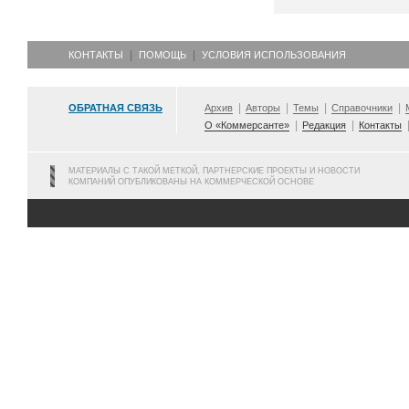
КОНТАКТЫ
ПОМОЩЬ
УСЛОВИЯ ИСПОЛЬЗОВАНИЯ
ОБРАТНАЯ СВЯЗЬ
Архив
Авторы
Темы
Справочники
О «Коммерсанте»
Редакция
Контакты
МАТЕРИАЛЫ С ТАКОЙ МЕТКОЙ, ПАРТНЕРСКИЕ ПРОЕКТЫ И НОВОСТИ
КОМПАНИЙ ОПУБЛИКОВАНЫ НА КОММЕРЧЕСКОЙ ОСНОВЕ