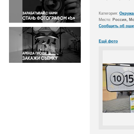
Правосудие
Происшествия и конфликты
Категория:
Окружа
Религия
Место:
Россия, М
Сообщить об оши
Светская жизнь
Спорт
Ещё фото
Экология
Экономика и бизнес