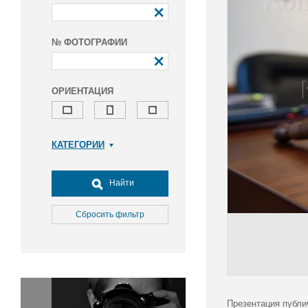
№ ФОТОГРАФИИ
ОРИЕНТАЦИЯ
КАТЕГОРИИ
Армия и ВПК
Досуг, туризм и отдых
Найти
Культура
Медицина
Сбросить фильтр
Наука
Образование
Общество
Окружающая среда
Политика
Презентация публи