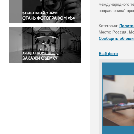
Правосудие
международного те
направлениях" про
Происшествия и конфликты
Религия
Категория:
Полити
Светская жизнь
Место:
Россия, М
Спорт
Сообщить об оши
Экология
Экономика и бизнес
Ещё фото