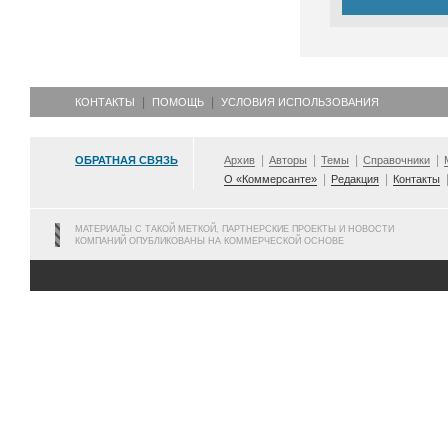
КОНТАКТЫ
ПОМОЩЬ
УСЛОВИЯ ИСПОЛЬЗОВАНИЯ
ОБРАТНАЯ СВЯЗЬ
Архив
Авторы
Темы
Справочники
О «Коммерсанте»
Редакция
Контакты
МАТЕРИАЛЫ С ТАКОЙ МЕТКОЙ, ПАРТНЕРСКИЕ ПРОЕКТЫ И НОВОСТИ
КОМПАНИЙ ОПУБЛИКОВАНЫ НА КОММЕРЧЕСКОЙ ОСНОВЕ