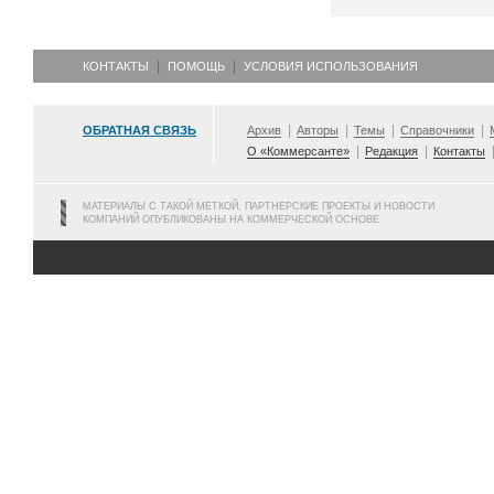
КОНТАКТЫ
ПОМОЩЬ
УСЛОВИЯ ИСПОЛЬЗОВАНИЯ
ОБРАТНАЯ СВЯЗЬ
Архив
Авторы
Темы
Справочники
О «Коммерсанте»
Редакция
Контакты
МАТЕРИАЛЫ С ТАКОЙ МЕТКОЙ, ПАРТНЕРСКИЕ ПРОЕКТЫ И НОВОСТИ
КОМПАНИЙ ОПУБЛИКОВАНЫ НА КОММЕРЧЕСКОЙ ОСНОВЕ