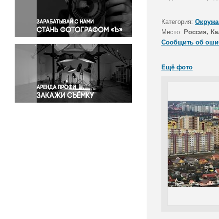
Правосудие
Происшествия и конфликты
Категория:
Окружа
Религия
Место:
Россия, Ка
Сообщить об оши
Светская жизнь
Спорт
Ещё фото
Экология
Экономика и бизнес