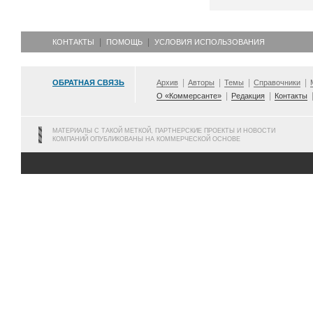
КОНТАКТЫ
ПОМОЩЬ
УСЛОВИЯ ИСПОЛЬЗОВАНИЯ
ОБРАТНАЯ СВЯЗЬ
Архив
Авторы
Темы
Справочники
О «Коммерсанте»
Редакция
Контакты
МАТЕРИАЛЫ С ТАКОЙ МЕТКОЙ, ПАРТНЕРСКИЕ ПРОЕКТЫ И НОВОСТИ
КОМПАНИЙ ОПУБЛИКОВАНЫ НА КОММЕРЧЕСКОЙ ОСНОВЕ