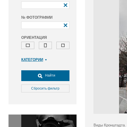
№ ФОТОГРАФИИ
ОРИЕНТАЦИЯ
КАТЕГОРИИ
Армия и ВПК
Досуг, туризм и отдых
Найти
Культура
Медицина
Сбросить фильтр
Наука
Образование
Общество
Окружающая среда
Политика
Виды Кронштадта. 