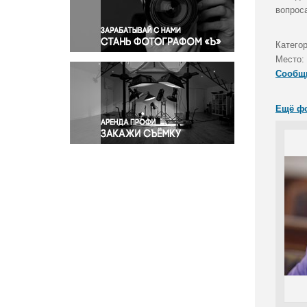
Правосудие
вопрос
Происшествия и конфликты
Религия
Катего
Место:
Светская жизнь
Сообщ
Спорт
Экология
Ещё ф
Экономика и бизнес