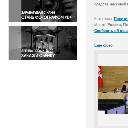
Правосудие
средств массовой
Происшествия и конфликты
Религия
Категория:
Полити
Место:
Россия, П
Светская жизнь
Сообщить об оши
Спорт
Экология
Ещё фото
Экономика и бизнес