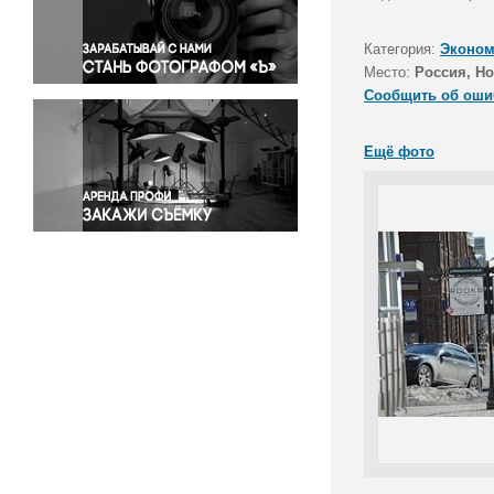
Правосудие
Происшествия и конфликты
Категория:
Эконом
Религия
Место:
Россия, Н
Сообщить об оши
Светская жизнь
Спорт
Ещё фото
Экология
Экономика и бизнес