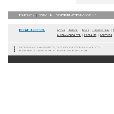
КОНТАКТЫ
ПОМОЩЬ
УСЛОВИЯ ИСПОЛЬЗОВАНИЯ
ОБРАТНАЯ СВЯЗЬ
Архив
Авторы
Темы
Справочники
О «Коммерсанте»
Редакция
Контакты
МАТЕРИАЛЫ С ТАКОЙ МЕТКОЙ, ПАРТНЕРСКИЕ ПРОЕКТЫ И НОВОСТИ
КОМПАНИЙ ОПУБЛИКОВАНЫ НА КОММЕРЧЕСКОЙ ОСНОВЕ