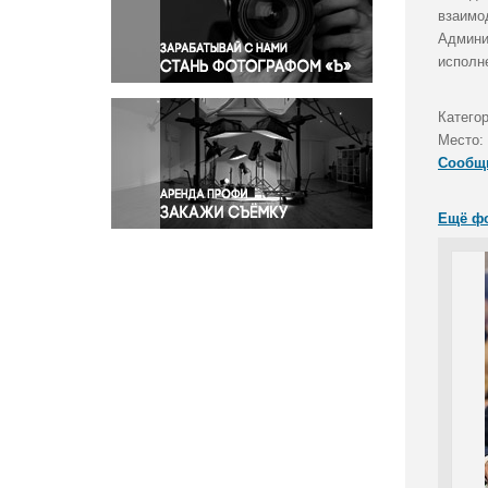
Правосудие
взаимо
Админи
Происшествия и конфликты
исполн
Религия
Светская жизнь
Катего
Спорт
Место:
Экология
Сообщ
Экономика и бизнес
Ещё ф