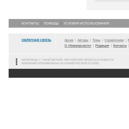
КОНТАКТЫ
ПОМОЩЬ
УСЛОВИЯ ИСПОЛЬЗОВАНИЯ
ОБРАТНАЯ СВЯЗЬ
Архив
Авторы
Темы
Справочники
О «Коммерсанте»
Редакция
Контакты
МАТЕРИАЛЫ С ТАКОЙ МЕТКОЙ, ПАРТНЕРСКИЕ ПРОЕКТЫ И НОВОСТИ
КОМПАНИЙ ОПУБЛИКОВАНЫ НА КОММЕРЧЕСКОЙ ОСНОВЕ