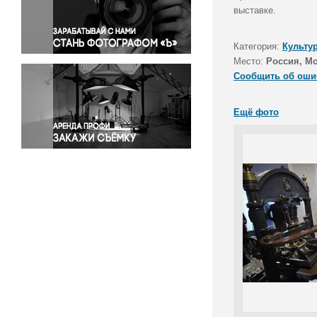
Правосудие
выставке.
Происшествия и конфликты
Религия
Категория:
Культу
Место:
Россия, М
Светская жизнь
Сообщить об оши
Спорт
Экология
Ещё фото
Экономика и бизнес