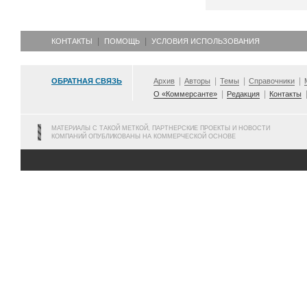
КОНТАКТЫ
ПОМОЩЬ
УСЛОВИЯ ИСПОЛЬЗОВАНИЯ
ОБРАТНАЯ СВЯЗЬ
Архив
Авторы
Темы
Справочники
О «Коммерсанте»
Редакция
Контакты
МАТЕРИАЛЫ С ТАКОЙ МЕТКОЙ, ПАРТНЕРСКИЕ ПРОЕКТЫ И НОВОСТИ
КОМПАНИЙ ОПУБЛИКОВАНЫ НА КОММЕРЧЕСКОЙ ОСНОВЕ