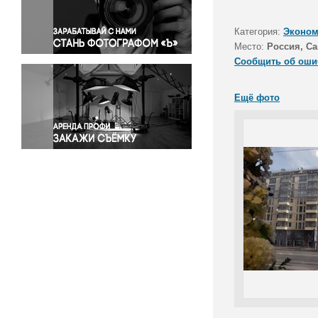
Правосудие
Происшествия и конфликты
Категория:
Эконом
Религия
Место:
Россия, Са
Сообщить об оши
Светская жизнь
Спорт
Ещё фото
Экология
Экономика и бизнес