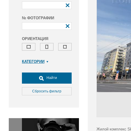
№ ФОТОГРАФИИ
ОРИЕНТАЦИЯ
КАТЕГОРИИ
Армия и ВПК
Досуг, туризм и отдых
Найти
Культура
Медицина
Сбросить фильтр
Наука
Образование
Общество
Окружающая среда
Политика
Жилой комплекс Ska