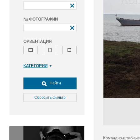
№ ФОТОГРАФИИ
ОРИЕНТАЦИЯ
КАТЕГОРИИ
Армия и ВПК
Досуг, туризм и отдых
Найти
Культура
Медицина
Сбросить фильтр
Наука
Образование
Общество
Окружающая среда
Политика
Командно-штабные 