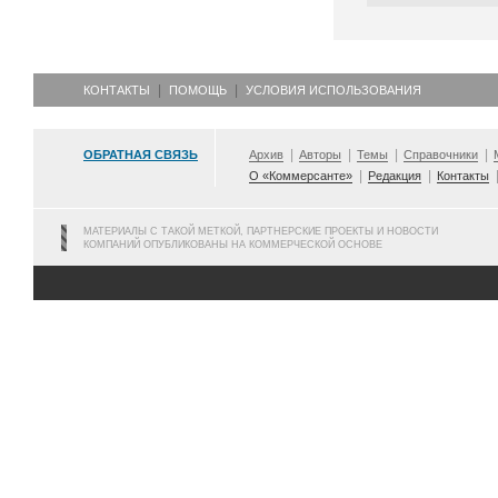
КОНТАКТЫ
ПОМОЩЬ
УСЛОВИЯ ИСПОЛЬЗОВАНИЯ
ОБРАТНАЯ СВЯЗЬ
Архив
Авторы
Темы
Справочники
О «Коммерсанте»
Редакция
Контакты
МАТЕРИАЛЫ С ТАКОЙ МЕТКОЙ, ПАРТНЕРСКИЕ ПРОЕКТЫ И НОВОСТИ
КОМПАНИЙ ОПУБЛИКОВАНЫ НА КОММЕРЧЕСКОЙ ОСНОВЕ