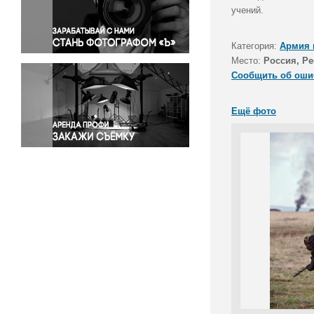
Правосудие
учений.
Происшествия и конфликты
Религия
Категория:
Армия 
Место:
Россия, Р
Светская жизнь
Сообщить об оши
Спорт
Экология
Ещё фото
Экономика и бизнес