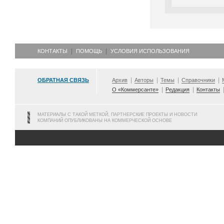
КОНТАКТЫ
ПОМОЩЬ
УСЛОВИЯ ИСПОЛЬЗОВАНИЯ
ОБРАТНАЯ СВЯЗЬ
Архив
Авторы
Темы
Справочники
О «Коммерсанте»
Редакция
Контакты
МАТЕРИАЛЫ С ТАКОЙ МЕТКОЙ, ПАРТНЕРСКИЕ ПРОЕКТЫ И НОВОСТИ
КОМПАНИЙ ОПУБЛИКОВАНЫ НА КОММЕРЧЕСКОЙ ОСНОВЕ