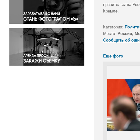
Правосудие
правительства Рос
Кремле.
Происшествия и конфликты
Религия
Категория:
Полити
Светская жизнь
Место:
Россия, М
Спорт
Сообщить об оши
Экология
Экономика и бизнес
Ещё фото