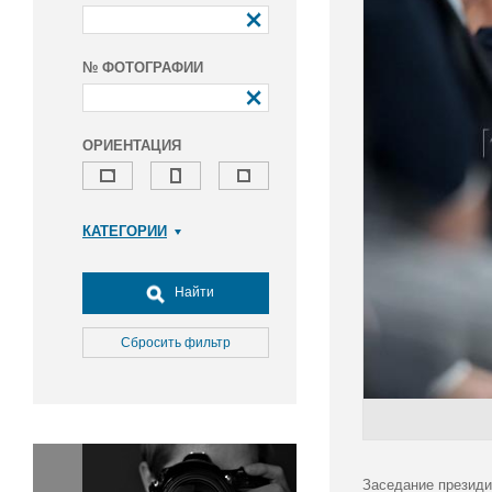
№ ФОТОГРАФИИ
ОРИЕНТАЦИЯ
КАТЕГОРИИ
Армия и ВПК
Досуг, туризм и отдых
Найти
Культура
Медицина
Сбросить фильтр
Наука
Образование
Общество
Окружающая среда
Политика
Заседание президи