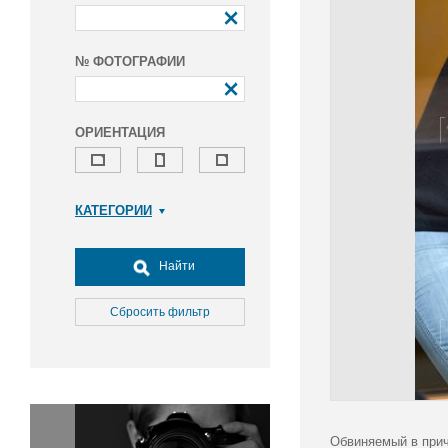
№ ФОТОГРАФИИ
ОРИЕНТАЦИЯ
КАТЕГОРИИ
Армия и ВПК
Досуг, туризм и отдых
Найти
Культура
Медицина
Сбросить фильтр
Наука
Образование
Общество
Окружающая среда
Политика
Обвиняемый в прич