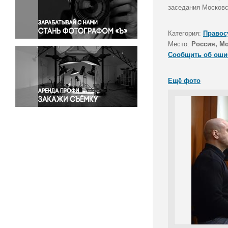
Правосудие
заседания Московс
Происшествия и конфликты
Религия
Категория:
Правос
Место:
Россия, М
Светская жизнь
Сообщить об оши
Спорт
Экология
Ещё фото
Экономика и бизнес