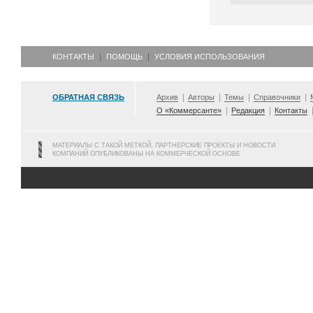
КОНТАКТЫ
ПОМОЩЬ
УСЛОВИЯ ИСПОЛЬЗОВАНИЯ
ОБРАТНАЯ СВЯЗЬ
Архив
Авторы
Темы
Справочники
О «Коммерсанте»
Редакция
Контакты
МАТЕРИАЛЫ С ТАКОЙ МЕТКОЙ, ПАРТНЕРСКИЕ ПРОЕКТЫ И НОВОСТИ
КОМПАНИЙ ОПУБЛИКОВАНЫ НА КОММЕРЧЕСКОЙ ОСНОВЕ