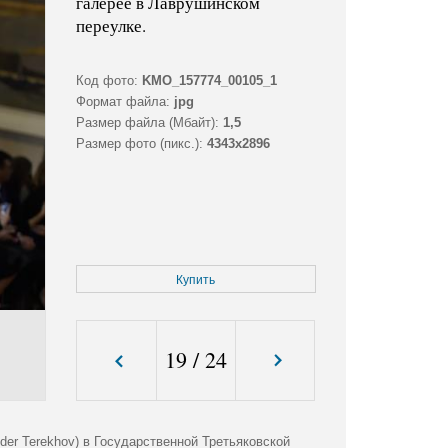
галерее в Лаврушинском
переулке.
Код фото:
KMO_157774_00105_1
Формат файла:
jpg
Размер файла (Мбайт):
1,5
Размер фото (пикс.):
4343x2896
Купить
19
/
24
der Terekhov) в Государственной Третьяковской