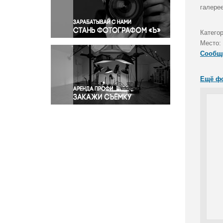
Правосудие
галере
Происшествия и конфликты
Религия
Катего
Место:
Светская жизнь
Сообщ
Спорт
Экология
Ещё ф
Экономика и бизнес