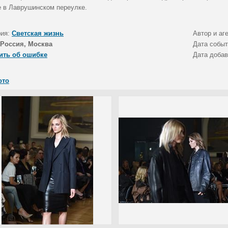
е в Лаврушинском переулке.
рия:
Светская жизнь
Автор и аг
Россия, Москва
Дата собы
ить об ошибке
Дата доба
ото