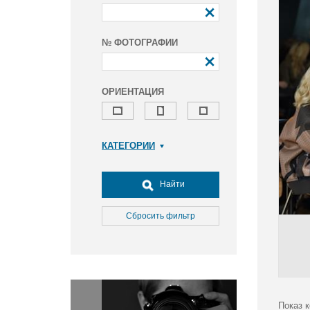
№ ФОТОГРАФИИ
ОРИЕНТАЦИЯ
КАТЕГОРИИ
Армия и ВПК
Досуг, туризм и отдых
Найти
Культура
Медицина
Сбросить фильтр
Наука
Образование
Общество
Окружающая среда
Политика
Показ 