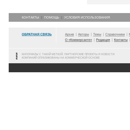
КОНТАКТЫ
ПОМОЩЬ
УСЛОВИЯ ИСПОЛЬЗОВАНИЯ
ОБРАТНАЯ СВЯЗЬ
Архив
Авторы
Темы
Справочники
О «Коммерсанте»
Редакция
Контакты
МАТЕРИАЛЫ С ТАКОЙ МЕТКОЙ, ПАРТНЕРСКИЕ ПРОЕКТЫ И НОВОСТИ
КОМПАНИЙ ОПУБЛИКОВАНЫ НА КОММЕРЧЕСКОЙ ОСНОВЕ