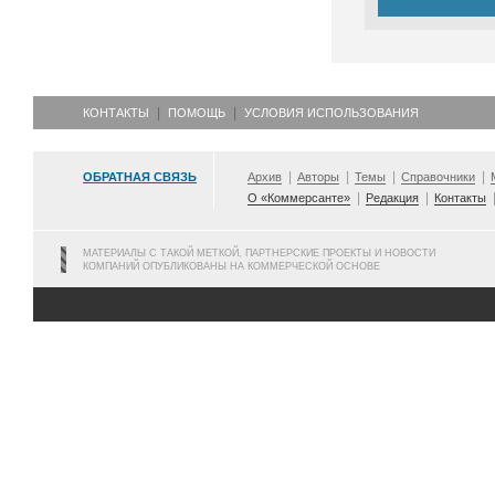
КОНТАКТЫ
ПОМОЩЬ
УСЛОВИЯ ИСПОЛЬЗОВАНИЯ
ОБРАТНАЯ СВЯЗЬ
Архив
Авторы
Темы
Справочники
О «Коммерсанте»
Редакция
Контакты
МАТЕРИАЛЫ С ТАКОЙ МЕТКОЙ, ПАРТНЕРСКИЕ ПРОЕКТЫ И НОВОСТИ
КОМПАНИЙ ОПУБЛИКОВАНЫ НА КОММЕРЧЕСКОЙ ОСНОВЕ