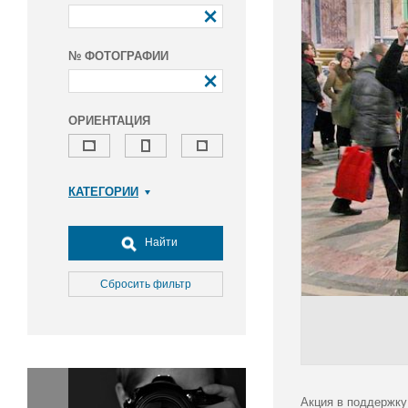
№ ФОТОГРАФИИ
ОРИЕНТАЦИЯ
КАТЕГОРИИ
Армия и ВПК
Досуг, туризм и отдых
Найти
Культура
Медицина
Сбросить фильтр
Наука
Образование
Общество
Окружающая среда
Политика
Акция в поддержку