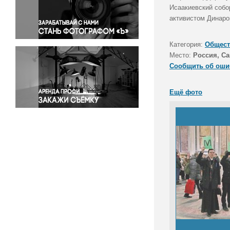
Правосудие
Исаакиевский собо
активистом Динар
Происшествия и конфликты
Религия
Категория:
Общест
Светская жизнь
Место:
Россия, Са
Спорт
Сообщить об оши
Экология
Экономика и бизнес
Ещё фото