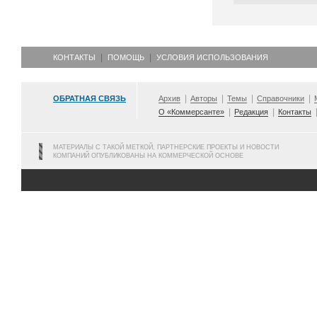
КОНТАКТЫ
ПОМОЩЬ
УСЛОВИЯ ИСПОЛЬЗОВАНИЯ
ОБРАТНАЯ СВЯЗЬ
Архив
Авторы
Темы
Справочники
О «Коммерсанте»
Редакция
Контакты
МАТЕРИАЛЫ С ТАКОЙ МЕТКОЙ, ПАРТНЕРСКИЕ ПРОЕКТЫ И НОВОСТИ
КОМПАНИЙ ОПУБЛИКОВАНЫ НА КОММЕРЧЕСКОЙ ОСНОВЕ