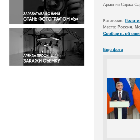
Правосудие
Армении Сержа Сар
Происшествия и конфликты
Религия
Категория:
Полити
Место:
Россия, М
Светская жизнь
Сообщить об оши
Спорт
Экология
Ещё фото
Экономика и бизнес