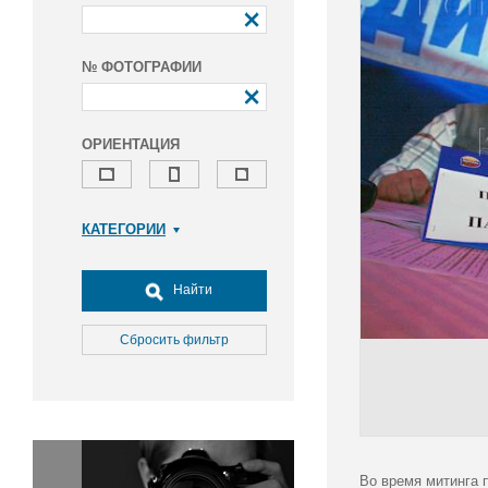
№ ФОТОГРАФИИ
ОРИЕНТАЦИЯ
КАТЕГОРИИ
Армия и ВПК
Досуг, туризм и отдых
Найти
Культура
Медицина
Сбросить фильтр
Наука
Образование
Общество
Окружающая среда
Политика
Во время митинга 