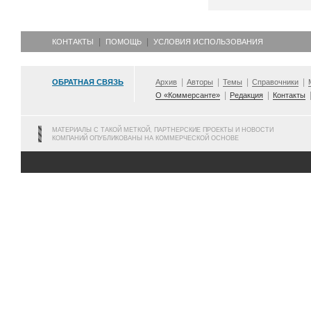
КОНТАКТЫ
ПОМОЩЬ
УСЛОВИЯ ИСПОЛЬЗОВАНИЯ
ОБРАТНАЯ СВЯЗЬ
Архив
Авторы
Темы
Справочники
О «Коммерсанте»
Редакция
Контакты
МАТЕРИАЛЫ С ТАКОЙ МЕТКОЙ, ПАРТНЕРСКИЕ ПРОЕКТЫ И НОВОСТИ
КОМПАНИЙ ОПУБЛИКОВАНЫ НА КОММЕРЧЕСКОЙ ОСНОВЕ