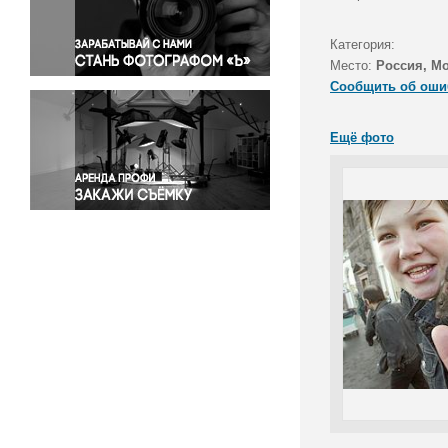
Правосудие
Происшествия и конфликты
Категория:
Религия
Место:
Россия, М
Сообщить об оши
Светская жизнь
Спорт
Ещё фото
Экология
Экономика и бизнес