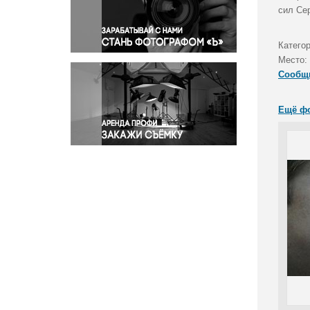
Правосудие
сил Се
Происшествия и конфликты
Религия
Категор
Место:
Светская жизнь
Сообщ
Спорт
Экология
Ещё ф
Экономика и бизнес