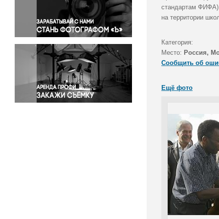
Правосудие
стандартам ФИФА),
на территории шко
Происшествия и конфликты
Религия
Категория:
Светская жизнь
Место:
Россия, М
Спорт
Сообщить об оши
Экология
Экономика и бизнес
Ещё фото