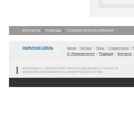
КОНТАКТЫ
ПОМОЩЬ
УСЛОВИЯ ИСПОЛЬЗОВАНИЯ
ОБРАТНАЯ СВЯЗЬ
Архив
Авторы
Темы
Справочники
О «Коммерсанте»
Редакция
Контакты
МАТЕРИАЛЫ С ТАКОЙ МЕТКОЙ, ПАРТНЕРСКИЕ ПРОЕКТЫ И НОВОСТИ
КОМПАНИЙ ОПУБЛИКОВАНЫ НА КОММЕРЧЕСКОЙ ОСНОВЕ