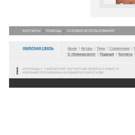
КОНТАКТЫ
ПОМОЩЬ
УСЛОВИЯ ИСПОЛЬЗОВАНИЯ
ОБРАТНАЯ СВЯЗЬ
Архив
Авторы
Темы
Справочники
О «Коммерсанте»
Редакция
Контакты
МАТЕРИАЛЫ С ТАКОЙ МЕТКОЙ, ПАРТНЕРСКИЕ ПРОЕКТЫ И НОВОСТИ
КОМПАНИЙ ОПУБЛИКОВАНЫ НА КОММЕРЧЕСКОЙ ОСНОВЕ