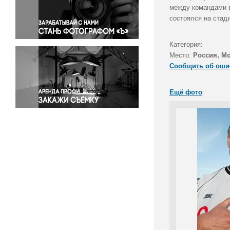
Правосудие
между командами в
состоялся на стад
Происшествия и конфликты
Религия
Категория:
Светская жизнь
Место:
Россия, М
Спорт
Сообщить об оши
Экология
Экономика и бизнес
Ещё фото