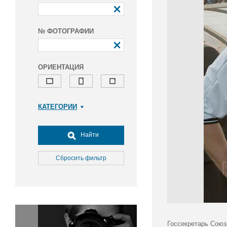
№ ФОТОГРАФИИ
ОРИЕНТАЦИЯ
КАТЕГОРИИ
Армия и ВПК
Досуг, туризм и отдых
Найти
Культура
Медицина
Сбросить фильтр
Наука
Образование
Общество
Окружающая среда
Политика
Госсекретарь Союз