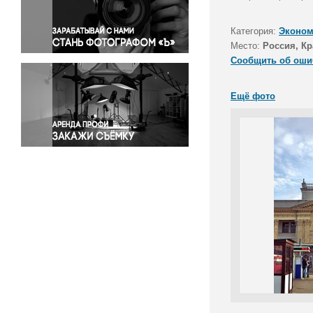
Правосудие
Происшествия и конфликты
Категория:
Эконом
Религия
Место:
Россия, Кр
Сообщить об оши
Светская жизнь
Спорт
Ещё фото
Экология
Экономика и бизнес