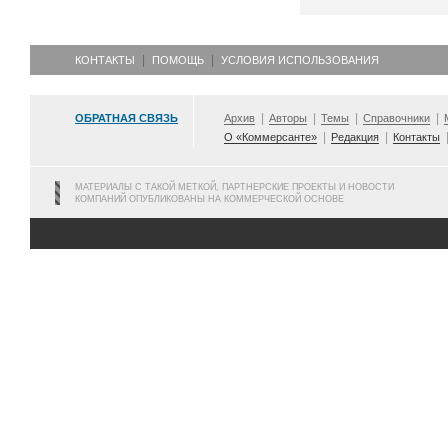
КОНТАКТЫ
ПОМОЩЬ
УСЛОВИЯ ИСПОЛЬЗОВАНИЯ
ОБРАТНАЯ СВЯЗЬ
Архив
Авторы
Темы
Справочники
О «Коммерсанте»
Редакция
Контакты
МАТЕРИАЛЫ С ТАКОЙ МЕТКОЙ, ПАРТНЕРСКИЕ ПРОЕКТЫ И НОВОСТИ
КОМПАНИЙ ОПУБЛИКОВАНЫ НА КОММЕРЧЕСКОЙ ОСНОВЕ