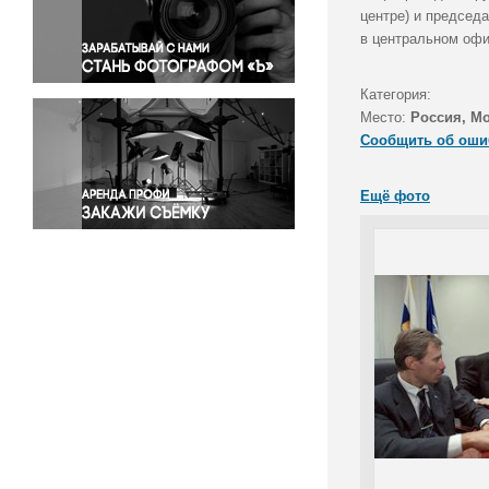
Правосудие
центре) и председ
в центральном офи
Происшествия и конфликты
Религия
Категория:
Светская жизнь
Место:
Россия, М
Спорт
Сообщить об оши
Экология
Экономика и бизнес
Ещё фото