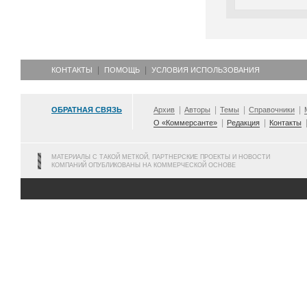
КОНТАКТЫ
ПОМОЩЬ
УСЛОВИЯ ИСПОЛЬЗОВАНИЯ
ОБРАТНАЯ СВЯЗЬ
Архив
Авторы
Темы
Справочники
О «Коммерсанте»
Редакция
Контакты
МАТЕРИАЛЫ С ТАКОЙ МЕТКОЙ, ПАРТНЕРСКИЕ ПРОЕКТЫ И НОВОСТИ
КОМПАНИЙ ОПУБЛИКОВАНЫ НА КОММЕРЧЕСКОЙ ОСНОВЕ