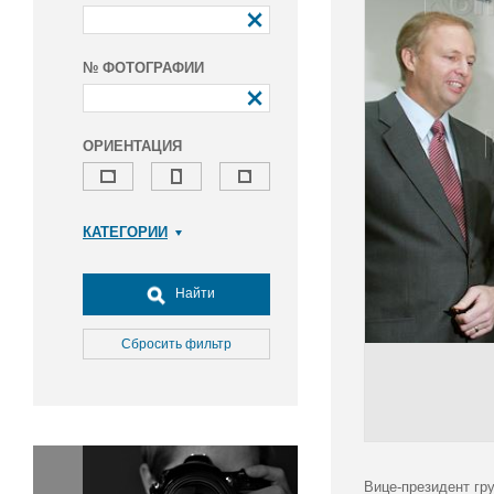
№ ФОТОГРАФИИ
ОРИЕНТАЦИЯ
КАТЕГОРИИ
Армия и ВПК
Досуг, туризм и отдых
Найти
Культура
Медицина
Сбросить фильтр
Наука
Образование
Общество
Окружающая среда
Политика
Вице-президент гр