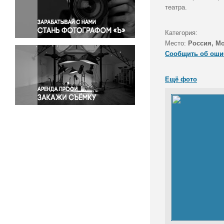
Правосудие
театра.
Происшествия и конфликты
Религия
Категория:
Место:
Россия, М
Светская жизнь
Сообщить об оши
Спорт
Экология
Ещё фото
Экономика и бизнес