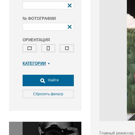
№ ФОТОГРАФИИ
ОРИЕНТАЦИЯ
КАТЕГОРИИ
Армия и ВПК
Досуг, туризм и отдых
Найти
Культура
Медицина
Сбросить фильтр
Наука
Образование
Общество
Окружающая среда
Политика
Главный режиссер 