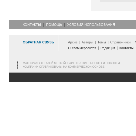
КОНТАКТЫ
ПОМОЩЬ
УСЛОВИЯ ИСПОЛЬЗОВАНИЯ
ОБРАТНАЯ СВЯЗЬ
Архив
Авторы
Темы
Справочники
О «Коммерсанте»
Редакция
Контакты
МАТЕРИАЛЫ С ТАКОЙ МЕТКОЙ, ПАРТНЕРСКИЕ ПРОЕКТЫ И НОВОСТИ
КОМПАНИЙ ОПУБЛИКОВАНЫ НА КОММЕРЧЕСКОЙ ОСНОВЕ