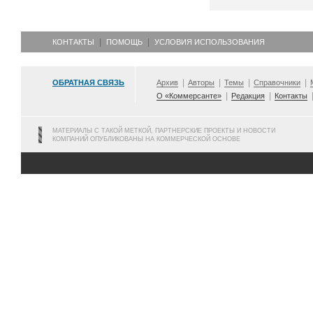
КОНТАКТЫ
ПОМОЩЬ
УСЛОВИЯ ИСПОЛЬЗОВАНИЯ
ОБРАТНАЯ СВЯЗЬ
Архив
Авторы
Темы
Справочники
О «Коммерсанте»
Редакция
Контакты
МАТЕРИАЛЫ С ТАКОЙ МЕТКОЙ, ПАРТНЕРСКИЕ ПРОЕКТЫ И НОВОСТИ
КОМПАНИЙ ОПУБЛИКОВАНЫ НА КОММЕРЧЕСКОЙ ОСНОВЕ