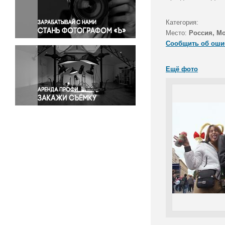
Правосудие
Происшествия и конфликты
Категория:
Религия
Место:
Россия, М
Сообщить об оши
Светская жизнь
Спорт
Ещё фото
Экология
Экономика и бизнес