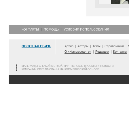
КОНТАКТЫ
ПОМОЩЬ
УСЛОВИЯ ИСПОЛЬЗОВАНИЯ
ОБРАТНАЯ СВЯЗЬ
Архив
Авторы
Темы
Справочники
О «Коммерсанте»
Редакция
Контакты
МАТЕРИАЛЫ С ТАКОЙ МЕТКОЙ, ПАРТНЕРСКИЕ ПРОЕКТЫ И НОВОСТИ
КОМПАНИЙ ОПУБЛИКОВАНЫ НА КОММЕРЧЕСКОЙ ОСНОВЕ