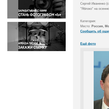
Правосудие
Сергей Иваненко (
"Яблоко" на осенн
Происшествия и конфликты
Религия
Категория:
Светская жизнь
Место:
Россия, М
Спорт
Сообщить об оши
Экология
Экономика и бизнес
Ещё фото