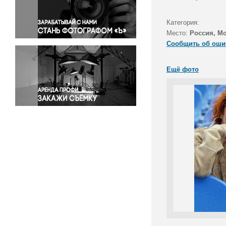
Правосудие
Происшествия и конфликты
Категория:
Религия
Место:
Россия, М
Сообщить об оши
Светская жизнь
Спорт
Ещё фото
Экология
Экономика и бизнес