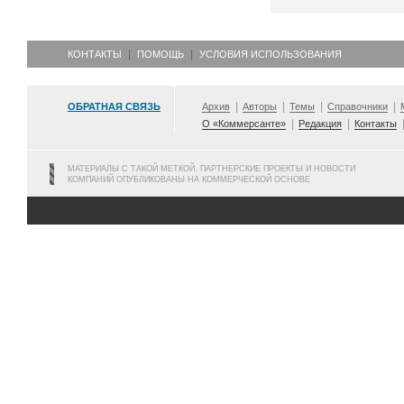
КОНТАКТЫ
ПОМОЩЬ
УСЛОВИЯ ИСПОЛЬЗОВАНИЯ
ОБРАТНАЯ СВЯЗЬ
Архив
Авторы
Темы
Справочники
О «Коммерсанте»
Редакция
Контакты
МАТЕРИАЛЫ С ТАКОЙ МЕТКОЙ, ПАРТНЕРСКИЕ ПРОЕКТЫ И НОВОСТИ
КОМПАНИЙ ОПУБЛИКОВАНЫ НА КОММЕРЧЕСКОЙ ОСНОВЕ