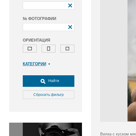
№ ФОТОГРАФИИ
ОРИЕНТАЦИЯ
КАТЕГОРИИ
Армия и ВПК
Досуг, туризм и отдых
Найти
Культура
Медицина
Сбросить фильтр
Наука
Образование
Общество
Окружающая среда
Политика
Вилка с куском мя