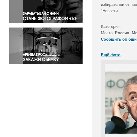
Правосудие
избирателей от пр
"Новости".
Происшествия и конфликты
Религия
Категория:
Светская жизнь
Место:
Россия, М
Спорт
Сообщить об оши
Экология
Экономика и бизнес
Ещё фото