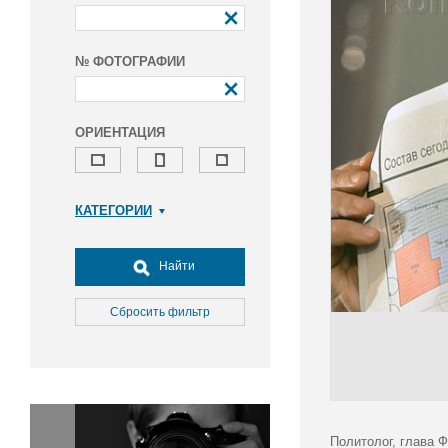
№ ФОТОГРАФИИ
ОРИЕНТАЦИЯ
КАТЕГОРИИ
Армия и ВПК
Досуг, туризм и отдых
Найти
Культура
Медицина
Сбросить фильтр
Наука
Образование
Общество
Окружающая среда
Политика
Политолог, глава 