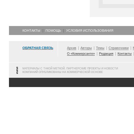
КОНТАКТЫ
ПОМОЩЬ
УСЛОВИЯ ИСПОЛЬЗОВАНИЯ
ОБРАТНАЯ СВЯЗЬ
Архив
Авторы
Темы
Справочники
О «Коммерсанте»
Редакция
Контакты
МАТЕРИАЛЫ С ТАКОЙ МЕТКОЙ, ПАРТНЕРСКИЕ ПРОЕКТЫ И НОВОСТИ
КОМПАНИЙ ОПУБЛИКОВАНЫ НА КОММЕРЧЕСКОЙ ОСНОВЕ