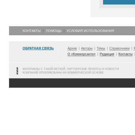
КОНТАКТЫ
ПОМОЩЬ
УСЛОВИЯ ИСПОЛЬЗОВАНИЯ
ОБРАТНАЯ СВЯЗЬ
Архив
Авторы
Темы
Справочники
О «Коммерсанте»
Редакция
Контакты
МАТЕРИАЛЫ С ТАКОЙ МЕТКОЙ, ПАРТНЕРСКИЕ ПРОЕКТЫ И НОВОСТИ
КОМПАНИЙ ОПУБЛИКОВАНЫ НА КОММЕРЧЕСКОЙ ОСНОВЕ