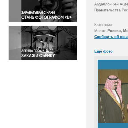
Правосудие
Абдаллой бен Абде
Правительства Рос
Происшествия и конфликты
Религия
Категория:
Светская жизнь
Место:
Россия, М
Спорт
Сообщить об оши
Экология
Экономика и бизнес
Ещё фото