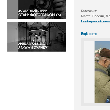
Правосудие
Происшествия и конфликты
Категория:
Религия
Место:
Россия, М
Сообщить об оши
Светская жизнь
Спорт
Ещё фото
Экология
Экономика и бизнес