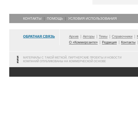
КОНТАКТЫ
ПОМОЩЬ
УСЛОВИЯ ИСПОЛЬЗОВАНИЯ
ОБРАТНАЯ СВЯЗЬ
Архив
Авторы
Темы
Справочники
О «Коммерсанте»
Редакция
Контакты
МАТЕРИАЛЫ С ТАКОЙ МЕТКОЙ, ПАРТНЕРСКИЕ ПРОЕКТЫ И НОВОСТИ
КОМПАНИЙ ОПУБЛИКОВАНЫ НА КОММЕРЧЕСКОЙ ОСНОВЕ