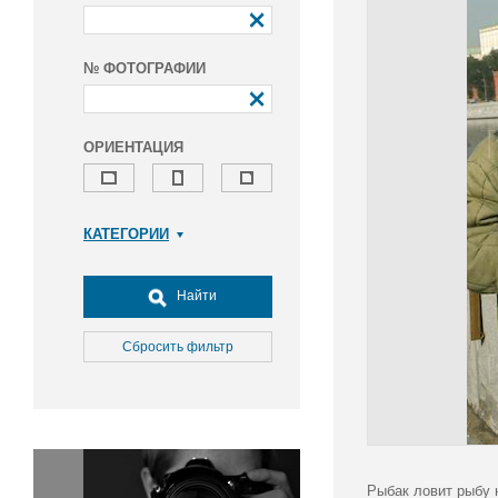
№ ФОТОГРАФИИ
ОРИЕНТАЦИЯ
КАТЕГОРИИ
Армия и ВПК
Досуг, туризм и отдых
Найти
Культура
Медицина
Сбросить фильтр
Наука
Образование
Общество
Окружающая среда
Политика
Рыбак ловит рыбу 