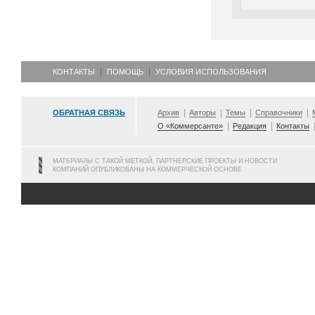
КОНТАКТЫ
ПОМОЩЬ
УСЛОВИЯ ИСПОЛЬЗОВАНИЯ
ОБРАТНАЯ СВЯЗЬ
Архив
Авторы
Темы
Справочники
О «Коммерсанте»
Редакция
Контакты
МАТЕРИАЛЫ С ТАКОЙ МЕТКОЙ, ПАРТНЕРСКИЕ ПРОЕКТЫ И НОВОСТИ
КОМПАНИЙ ОПУБЛИКОВАНЫ НА КОММЕРЧЕСКОЙ ОСНОВЕ