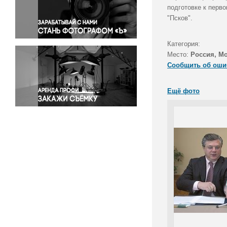
Правосудие
подготовке к перв
"Псков".
Происшествия и конфликты
Религия
Категория:
Светская жизнь
Место:
Россия, М
Спорт
Сообщить об оши
Экология
Экономика и бизнес
Ещё фото