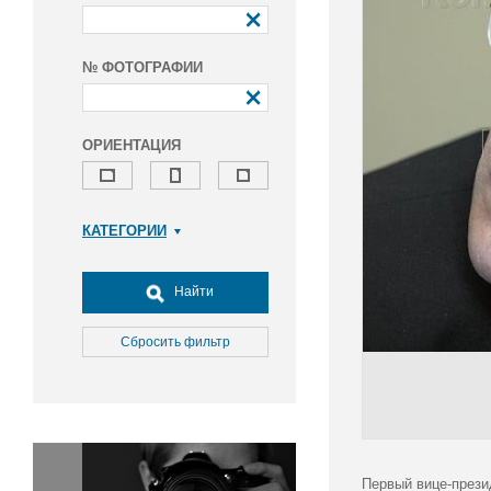
№ ФОТОГРАФИИ
ОРИЕНТАЦИЯ
КАТЕГОРИИ
Армия и ВПК
Досуг, туризм и отдых
Найти
Культура
Медицина
Сбросить фильтр
Наука
Образование
Общество
Окружающая среда
Политика
Первый вице-прези