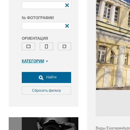
№ ФОТОГРАФИИ
ОРИЕНТАЦИЯ
КАТЕГОРИИ
Армия и ВПК
Досуг, туризм и отдых
Найти
Культура
Медицина
Сбросить фильтр
Наука
Образование
Общество
Окружающая среда
Политика
Виды Екатеринбург