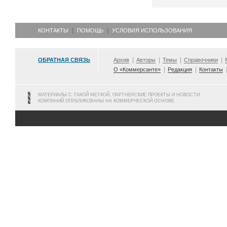
КОНТАКТЫ
ПОМОЩЬ
УСЛОВИЯ ИСПОЛЬЗОВАНИЯ
ОБРАТНАЯ СВЯЗЬ
Архив
Авторы
Темы
Справочники
О «Коммерсанте»
Редакция
Контакты
МАТЕРИАЛЫ С ТАКОЙ МЕТКОЙ, ПАРТНЕРСКИЕ ПРОЕКТЫ И НОВОСТИ
КОМПАНИЙ ОПУБЛИКОВАНЫ НА КОММЕРЧЕСКОЙ ОСНОВЕ