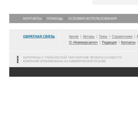
КОНТАКТЫ
ПОМОЩЬ
УСЛОВИЯ ИСПОЛЬЗОВАНИЯ
ОБРАТНАЯ СВЯЗЬ
Архив
Авторы
Темы
Справочники
О «Коммерсанте»
Редакция
Контакты
МАТЕРИАЛЫ С ТАКОЙ МЕТКОЙ, ПАРТНЕРСКИЕ ПРОЕКТЫ И НОВОСТИ
КОМПАНИЙ ОПУБЛИКОВАНЫ НА КОММЕРЧЕСКОЙ ОСНОВЕ