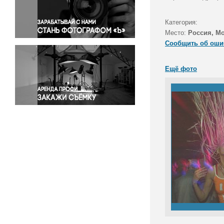
Правосудие
Происшествия и конфликты
Категория:
Религия
Место:
Россия, М
Сообщить об оши
Светская жизнь
Спорт
Ещё фото
Экология
Экономика и бизнес