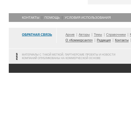
КОНТАКТЫ
ПОМОЩЬ
УСЛОВИЯ ИСПОЛЬЗОВАНИЯ
ОБРАТНАЯ СВЯЗЬ
Архив
Авторы
Темы
Справочники
О «Коммерсанте»
Редакция
Контакты
МАТЕРИАЛЫ С ТАКОЙ МЕТКОЙ, ПАРТНЕРСКИЕ ПРОЕКТЫ И НОВОСТИ
КОМПАНИЙ ОПУБЛИКОВАНЫ НА КОММЕРЧЕСКОЙ ОСНОВЕ