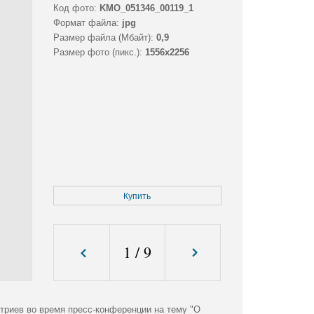
Код фото:
KMO_051346_00119_1
Формат файла:
jpg
Размер файла (Мбайт):
0,9
Размер фото (пикс.):
1556x2256
Купить
1
/
9
триев во время пресс-конференции на тему "О