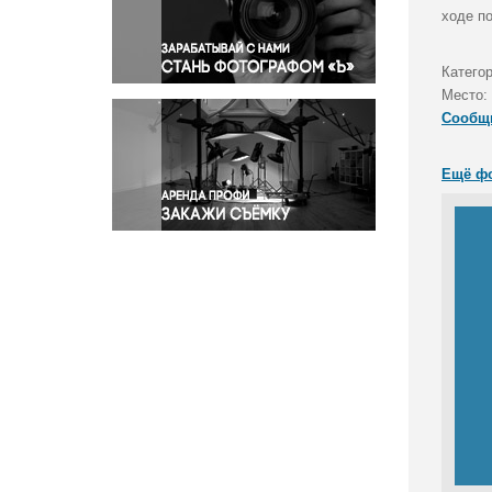
Правосудие
ходе п
Происшествия и конфликты
Религия
Категор
Место:
Светская жизнь
Сообщ
Спорт
Экология
Ещё ф
Экономика и бизнес