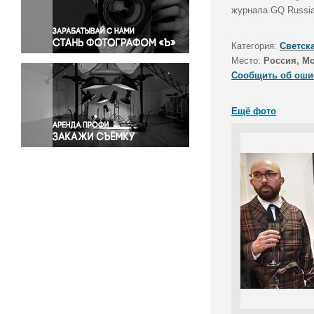
Правосудие
журнала GQ Russia
Происшествия и конфликты
Религия
Категория:
Светск
Место:
Россия, М
Светская жизнь
Сообщить об оши
Спорт
Экология
Ещё фото
Экономика и бизнес