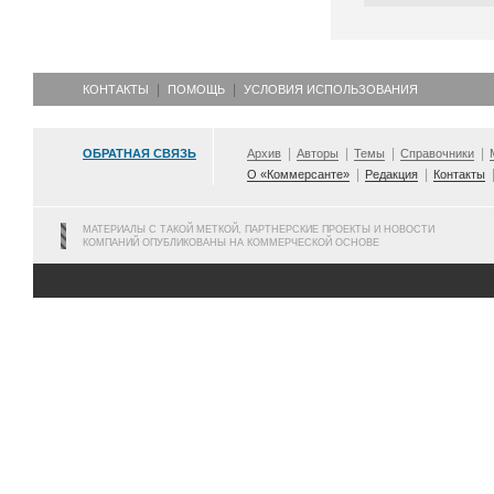
КОНТАКТЫ
ПОМОЩЬ
УСЛОВИЯ ИСПОЛЬЗОВАНИЯ
ОБРАТНАЯ СВЯЗЬ
Архив
Авторы
Темы
Справочники
О «Коммерсанте»
Редакция
Контакты
МАТЕРИАЛЫ С ТАКОЙ МЕТКОЙ, ПАРТНЕРСКИЕ ПРОЕКТЫ И НОВОСТИ
КОМПАНИЙ ОПУБЛИКОВАНЫ НА КОММЕРЧЕСКОЙ ОСНОВЕ