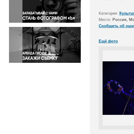
Правосудие
Происшествия и конфликты
Категория:
Культу
Религия
Место:
Россия, М
Сообщить об оши
Светская жизнь
Спорт
Ещё фото
Экология
Экономика и бизнес