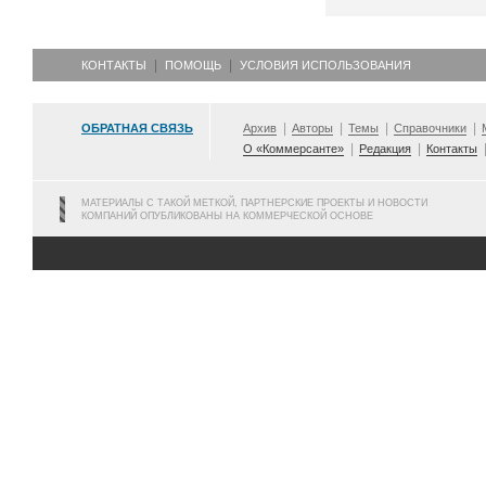
КОНТАКТЫ
ПОМОЩЬ
УСЛОВИЯ ИСПОЛЬЗОВАНИЯ
ОБРАТНАЯ СВЯЗЬ
Архив
Авторы
Темы
Справочники
О «Коммерсанте»
Редакция
Контакты
МАТЕРИАЛЫ С ТАКОЙ МЕТКОЙ, ПАРТНЕРСКИЕ ПРОЕКТЫ И НОВОСТИ
КОМПАНИЙ ОПУБЛИКОВАНЫ НА КОММЕРЧЕСКОЙ ОСНОВЕ