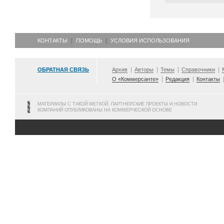
КОНТАКТЫ
ПОМОЩЬ
УСЛОВИЯ ИСПОЛЬЗОВАНИЯ
ОБРАТНАЯ СВЯЗЬ
Архив
Авторы
Темы
Справочники
О «Коммерсанте»
Редакция
Контакты
МАТЕРИАЛЫ С ТАКОЙ МЕТКОЙ, ПАРТНЕРСКИЕ ПРОЕКТЫ И НОВОСТИ
КОМПАНИЙ ОПУБЛИКОВАНЫ НА КОММЕРЧЕСКОЙ ОСНОВЕ