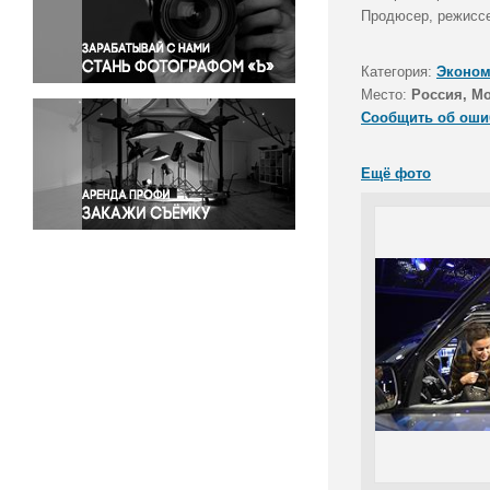
Правосудие
Продюсер, режиссе
Происшествия и конфликты
Религия
Категория:
Эконом
Место:
Россия, М
Светская жизнь
Сообщить об оши
Спорт
Экология
Ещё фото
Экономика и бизнес