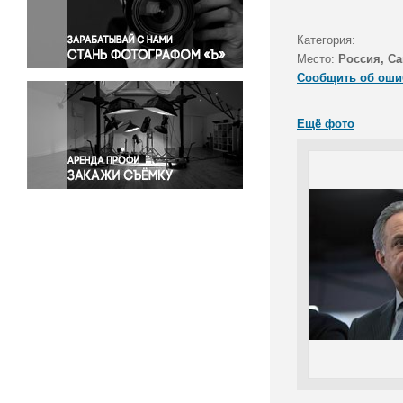
Правосудие
Происшествия и конфликты
Категория:
Религия
Место:
Россия, Са
Сообщить об оши
Светская жизнь
Спорт
Ещё фото
Экология
Экономика и бизнес