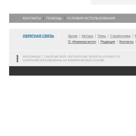
КОНТАКТЫ
ПОМОЩЬ
УСЛОВИЯ ИСПОЛЬЗОВАНИЯ
ОБРАТНАЯ СВЯЗЬ
Архив
Авторы
Темы
Справочники
О «Коммерсанте»
Редакция
Контакты
МАТЕРИАЛЫ С ТАКОЙ МЕТКОЙ, ПАРТНЕРСКИЕ ПРОЕКТЫ И НОВОСТИ
КОМПАНИЙ ОПУБЛИКОВАНЫ НА КОММЕРЧЕСКОЙ ОСНОВЕ