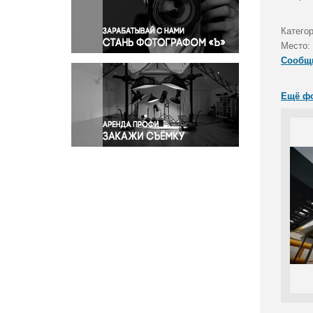
Правосудие
Происшествия и конфликты
Катего
Религия
Место:
Сообщ
Светская жизнь
Спорт
Ещё ф
Экология
Экономика и бизнес