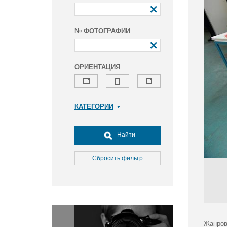
№ ФОТОГРАФИИ
ОРИЕНТАЦИЯ
КАТЕГОРИИ
Армия и ВПК
Досуг, туризм и отдых
Найти
Культура
Медицина
Сбросить фильтр
Наука
Образование
Общество
Окружающая среда
Политика
Жанров