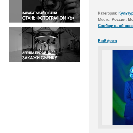
Правосудие
Происшествия и конфликты
Категория:
Культу
Религия
Место:
Россия, М
Сообщить об оши
Светская жизнь
Спорт
Ещё фото
Экология
Экономика и бизнес