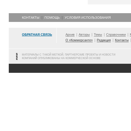
КОНТАКТЫ
ПОМОЩЬ
УСЛОВИЯ ИСПОЛЬЗОВАНИЯ
ОБРАТНАЯ СВЯЗЬ
Архив
Авторы
Темы
Справочники
О «Коммерсанте»
Редакция
Контакты
МАТЕРИАЛЫ С ТАКОЙ МЕТКОЙ, ПАРТНЕРСКИЕ ПРОЕКТЫ И НОВОСТИ
КОМПАНИЙ ОПУБЛИКОВАНЫ НА КОММЕРЧЕСКОЙ ОСНОВЕ