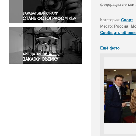
Правосудие
федерации легкой 
Происшествия и конфликты
Религия
Категория:
Спорт
Место:
Россия, М
Светская жизнь
Сообщить об оши
Спорт
Экология
Ещё фото
Экономика и бизнес