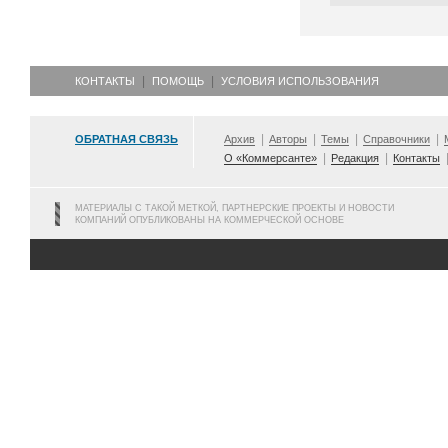
КОНТАКТЫ
ПОМОЩЬ
УСЛОВИЯ ИСПОЛЬЗОВАНИЯ
ОБРАТНАЯ СВЯЗЬ
Архив
Авторы
Темы
Справочники
О «Коммерсанте»
Редакция
Контакты
МАТЕРИАЛЫ С ТАКОЙ МЕТКОЙ, ПАРТНЕРСКИЕ ПРОЕКТЫ И НОВОСТИ
КОМПАНИЙ ОПУБЛИКОВАНЫ НА КОММЕРЧЕСКОЙ ОСНОВЕ