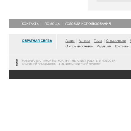
КОНТАКТЫ
ПОМОЩЬ
УСЛОВИЯ ИСПОЛЬЗОВАНИЯ
ОБРАТНАЯ СВЯЗЬ
Архив
Авторы
Темы
Справочники
О «Коммерсанте»
Редакция
Контакты
МАТЕРИАЛЫ С ТАКОЙ МЕТКОЙ, ПАРТНЕРСКИЕ ПРОЕКТЫ И НОВОСТИ
КОМПАНИЙ ОПУБЛИКОВАНЫ НА КОММЕРЧЕСКОЙ ОСНОВЕ