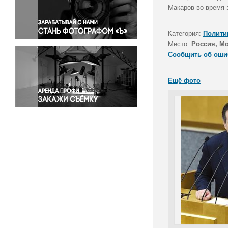
Правосудие
Макаров во время 
Происшествия и конфликты
Религия
Категория:
Полити
Место:
Россия, М
Светская жизнь
Сообщить об оши
Спорт
Экология
Ещё фото
Экономика и бизнес