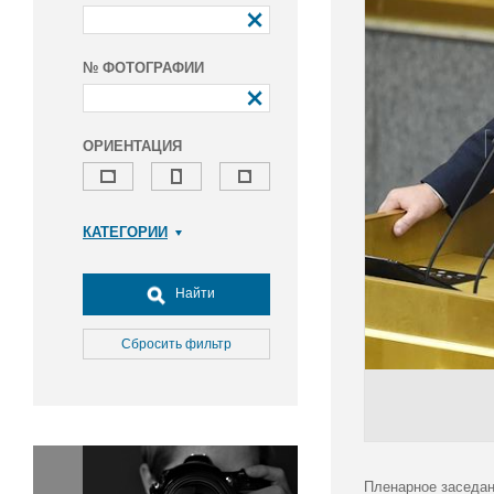
№ ФОТОГРАФИИ
ОРИЕНТАЦИЯ
КАТЕГОРИИ
Армия и ВПК
Досуг, туризм и отдых
Найти
Культура
Медицина
Сбросить фильтр
Наука
Образование
Общество
Окружающая среда
Политика
Пленарное заседан