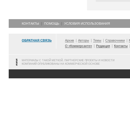
КОНТАКТЫ
ПОМОЩЬ
УСЛОВИЯ ИСПОЛЬЗОВАНИЯ
ОБРАТНАЯ СВЯЗЬ
Архив
Авторы
Темы
Справочники
О «Коммерсанте»
Редакция
Контакты
МАТЕРИАЛЫ С ТАКОЙ МЕТКОЙ, ПАРТНЕРСКИЕ ПРОЕКТЫ И НОВОСТИ
КОМПАНИЙ ОПУБЛИКОВАНЫ НА КОММЕРЧЕСКОЙ ОСНОВЕ