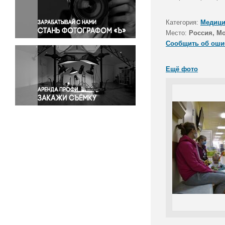
Правосудие
Происшествия и конфликты
Категория:
Медици
Религия
Место:
Россия, М
Сообщить об оши
Светская жизнь
Спорт
Ещё фото
Экология
Экономика и бизнес