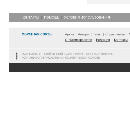
КОНТАКТЫ
ПОМОЩЬ
УСЛОВИЯ ИСПОЛЬЗОВАНИЯ
ОБРАТНАЯ СВЯЗЬ
Архив
Авторы
Темы
Справочники
О «Коммерсанте»
Редакция
Контакты
МАТЕРИАЛЫ С ТАКОЙ МЕТКОЙ, ПАРТНЕРСКИЕ ПРОЕКТЫ И НОВОСТИ
КОМПАНИЙ ОПУБЛИКОВАНЫ НА КОММЕРЧЕСКОЙ ОСНОВЕ