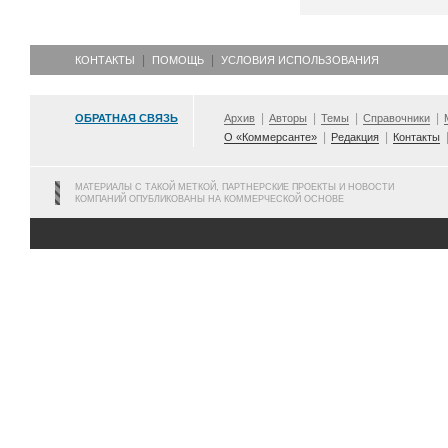
КОНТАКТЫ
ПОМОЩЬ
УСЛОВИЯ ИСПОЛЬЗОВАНИЯ
ОБРАТНАЯ СВЯЗЬ
Архив
Авторы
Темы
Справочники
О «Коммерсанте»
Редакция
Контакты
МАТЕРИАЛЫ С ТАКОЙ МЕТКОЙ, ПАРТНЕРСКИЕ ПРОЕКТЫ И НОВОСТИ
КОМПАНИЙ ОПУБЛИКОВАНЫ НА КОММЕРЧЕСКОЙ ОСНОВЕ