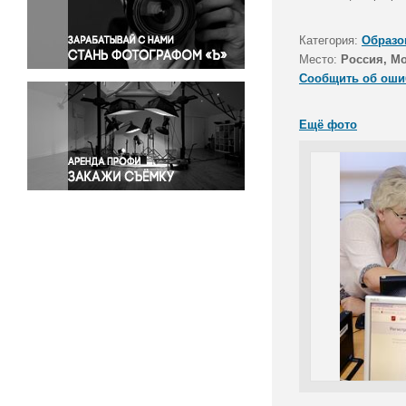
Правосудие
Происшествия и конфликты
Категория:
Образо
Религия
Место:
Россия, М
Сообщить об оши
Светская жизнь
Спорт
Ещё фото
Экология
Экономика и бизнес