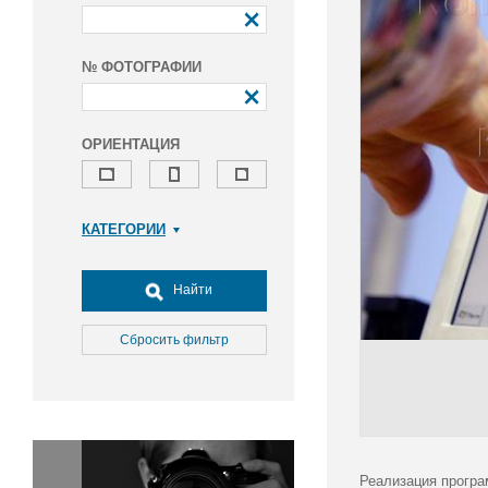
№ ФОТОГРАФИИ
ОРИЕНТАЦИЯ
КАТЕГОРИИ
Армия и ВПК
Досуг, туризм и отдых
Найти
Культура
Медицина
Сбросить фильтр
Наука
Образование
Общество
Окружающая среда
Политика
Реализация програ